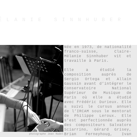
ÉLANIE SINNHUBER
Née en 1973, de nationalité
franco-suisse, Claire-
Mélanie Sinnhuber vit et
travaille à Paris.
Elle a étudié la
composition auprès de
Sergio Ortega et Allain
Gaussin avant d’intégrer le
Conservatoire National
Supérieur de Musique de
Paris où elle a étudié
avec Frédéric Durieux. Elle
a suivi le cursus annuel
de l’IRCAM sous le mentorat
de Philippe Leroux. Elle
s’est perfectionnée auprès
des compositeurs Salvatore
Sciarrino, Gérard Grisey,
Brian Ferneyhoug, Ivan
photographe Jean Radel