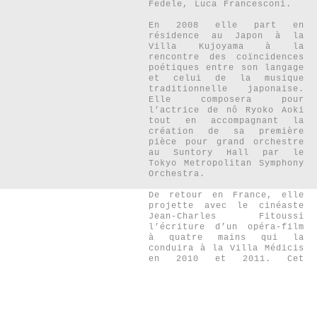
Fedele, Luca Francesconi.
En 2008 elle part en
résidence au Japon à la
Villa Kujoyama à la
rencontre des coïncidences
poétiques entre son langage
et celui de la musique
traditionnelle japonaise.
Elle composera pour
l’actrice de nô Ryoko Aoki
tout en accompagnant la
création de sa première
pièce pour grand orchestre
au Suntory Hall par le
Tokyo Metropolitan Symphony
Orchestra.
De retour en France, elle
projette avec le cinéaste
Jean-Charles Fitoussi
l’écriture d’un opéra-film
à quatre mains qui la
conduira à la Villa Médicis
en 2010 et 2011. Cet
opéra, Mitsou, sera créé au
festival Musica en 2014.
Son écriture précise, vive
et transparente, goûtant la