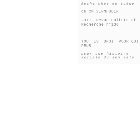
Recherches en scène
de CM SINNHUBER
2017,
Revue Culture et
Recherche n°136
TOUT EST BRUIT POUR QUI
PEUR
pour une histoire
sociale du son sale
de P.-A. Castanet
2007,
Michel de Maule