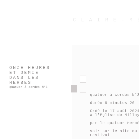
CLAIRE-M
ONZE HEURES
ET DEMIE
DANS LES
HERBES
quatuor à cordes N°3
quatuor à cordes N°
durée 8 minutes 20
Créé le 17 août 202
à l'Eglise de Milla
par le quatuor Herm
voir sur le site du
Festival